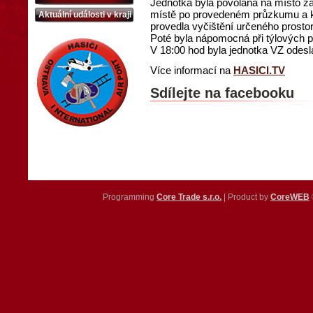
Jednotka byla povolána na místo z
místě po provedeném průzkumu a ko
Aktuální události v kraji
provedla vyčištění určeného prostor
Poté byla nápomocná při týlových p
V 18:00 hod byla jednotka VZ odesl
Více informací na
HASICI.TV
Sdílejte na facebooku
Programming
Core Trade s.r.o.
| Product by
CoreWEB