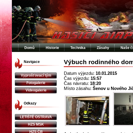
Domů
Historie
Technika
Zásahy
Naše č
Výbuch rodinného do
Navigace
Datum výjezdu:
10.01.2015
Vyprošťovací tým
Čas výjezdu:
15:57
Fotogalerie
Čas návratu:
18:20
Místo zásahu:
Šenov u Nového Ji
Videogalerie
Odkazy
LETIŠTĚ OSTRAVA
HZS MSK
HZS ČR