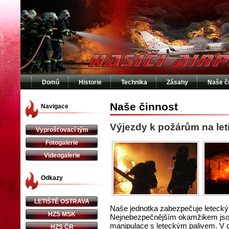
Domů
Historie
Technika
Zásahy
Naše č
Naše činnost
Navigace
Výjezdy k požárům na leti
Vyprošťovací tým
Fotogalerie
Videogalerie
Odkazy
LETIŠTĚ OSTRAVA
Naše jednotka zabezpečuje letecký
HZS MSK
Nejnebezpečnějším okamžikem jsou st
manipulace s leteckým palivem. V d
HZS ČR