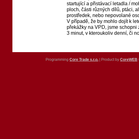
startující a přistávací letadla /
ploch, části různých dílů, ptáci, 
prostředek, nebo nepovolané oso
V případě, že by mohlo dojít k l
překážky na VPD, jsme schopni 
3 minut, v kteroukoliv denní, či n
Programming
Core Trade s.r.o.
| Product by
CoreWEB