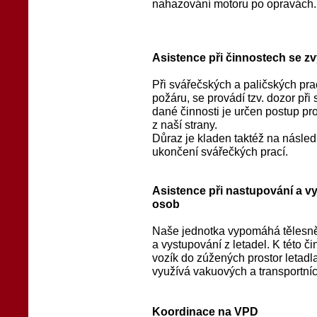
nahazování motoru po opravách.
Asistence při činnostech se 
Při svářečských a paličských prac
požáru, se provádí tzv. dozor př
dané činnosti je určen postup p
z naší strany.
Důraz je kladen taktéž na násled
ukončení svářečkých prací.
Asistence při nastupování a v
osob
Naše jednotka vypomáhá tělesně
a vystupování z letadel. K této č
vozík do zúžených prostor letadl
využívá vakuových a transportníc
Koordinace na VPD