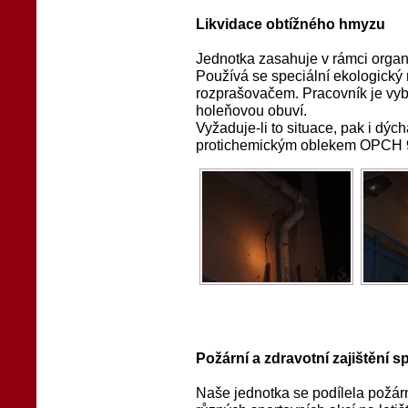
Likvidace obtížného hmyzu
Jednotka zasahuje v rámci organi
Používá se speciální ekologický r
rozprašovačem. Pracovník je vyb
holeňovou obuví.
Vyžaduje-li to situace, pak i dý
protichemickým oblekem OPCH 
Požární a zdravotní zajištění sp
Naše jednotka se podílela požární