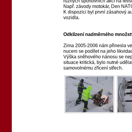
různých sportovních akcí na letišt
Např. závody motokár, Den NATO, 
K dispozici byl první zásahový a
vozidla.
Odklízení nadměrného množstv
Zima 2005-2006 nám přinesla vel
nuceni se podílet na jeho likvidac
Výška sněhového nánosu se nepře
situace kritická, bylo nutné uděla
samovolnému zřícení střech.