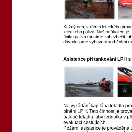
Každý den, v rámci leteckého provo
leteckého paliva. Našim úkolem je, 
úniku paliva musíme zabezbečit, aby
důvodu jsme vybaveni sorbčními ma
Asistence při tankování LPH s 
Na vyžádání kapitána letadla pro
plnění LPH. Tato činnost je pro
palubě letadla, aby jednotka v př
evakuaci cestujících.
Požární asistence je prováděna 