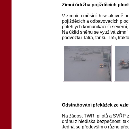
Zimní údržba pojížděcích ploc
V zimních měsících se aktivně po
pojížděcích a odbavovacích ploch
přilehlých komunikací či severní, 
Na úklid sněhu se využívá zimní 
podvozku Tatra, tanku T55, trakto
Odstraňování překážek ze vzlet
Na žádost TWR, pilotů a SVŘP za
dráhu z hlediska bezpečnosti tak
Jedná se především o různé před