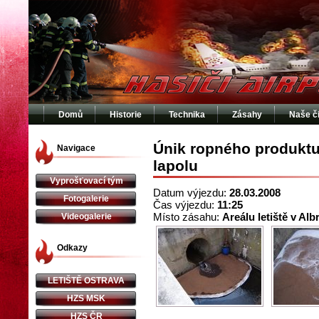
Domů
Historie
Technika
Zásahy
Naše č
Únik ropného produktu
Navigace
lapolu
Vyprošťovací tým
Datum výjezdu:
28.03.2008
Fotogalerie
Čas výjezdu:
11:25
Místo zásahu:
Areálu letiště v Al
Videogalerie
Odkazy
LETIŠTĚ OSTRAVA
HZS MSK
HZS ČR