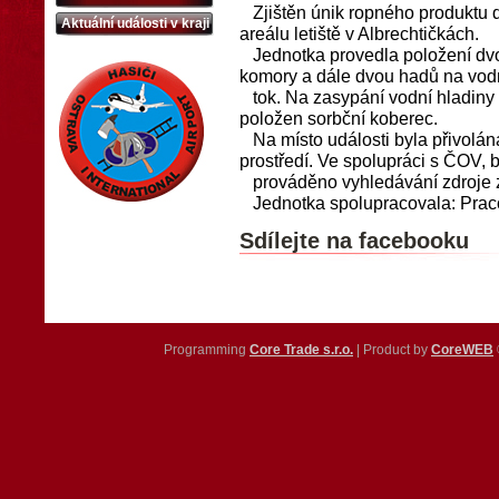
Zjištěn únik ropného produktu d
Aktuální události v kraji
areálu letiště v Albrechtičkách.
Jednotka provedla položení dvo
komory a dále dvou hadů na vod
tok. Na zasypání vodní hladiny b
položen sorbční koberec.
Na místo události byla přivolán
prostředí. Ve spolupráci s ČOV, 
prováděno vyhledávání zdroje z
Jednotka spolupracovala: Praco
Sdílejte na facebooku
Programming
Core Trade s.r.o.
| Product by
CoreWEB