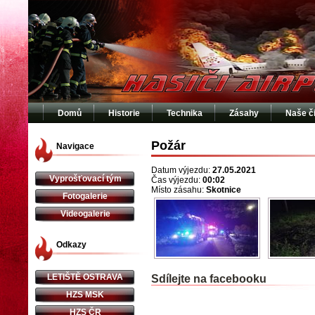
Domů
Historie
Technika
Zásahy
Naše č
Požár
Navigace
Datum výjezdu:
27.05.2021
Vyprošťovací tým
Čas výjezdu:
00:02
Místo zásahu:
Skotnice
Fotogalerie
Videogalerie
Odkazy
LETIŠTĚ OSTRAVA
Sdílejte na facebooku
HZS MSK
HZS ČR