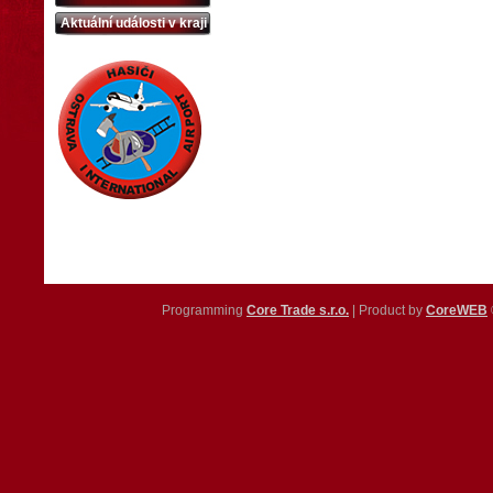
Aktuální události v kraji
Programming
Core Trade s.r.o.
| Product by
CoreWEB