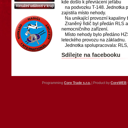
kde došlo k převrácení jeřábu
Aktuální události v kraji
na podvozku T-148. Jednotka po
zajistila místo nehody.
Na unikající provozní kapaliny b
Zraněný řidič byl předán RLS a 
nemocničního zařízení.
Místo nehody bylo předáno HZS-
leteckého provozu na základnu.
Jednotka spolupracovala: RLS
Sdílejte na facebooku
Programming
Core Trade s.r.o.
| Product by
CoreWEB