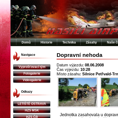
Domů
Historie
Technika
Zásahy
Naše č
Dopravní nehoda
Navigace
Datum výjezdu:
08.06.2008
Vyprošťovací tým
Čas výjezdu:
10:28
Fotogalerie
Místo zásahu:
Silnice Petřvald-Tr
Videogalerie
Odkazy
LETIŠTĚ OSTRAVA
HZS MSK
Jednotka zasahovala u dopravní 
HZS ČR