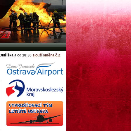
Oldřiška
a od
18:30
slouží směna č.
2