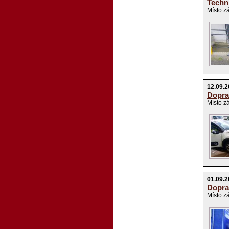
Techn
Místo z
12.09.2
Dopra
Místo z
01.09.2
Dopra
Místo z