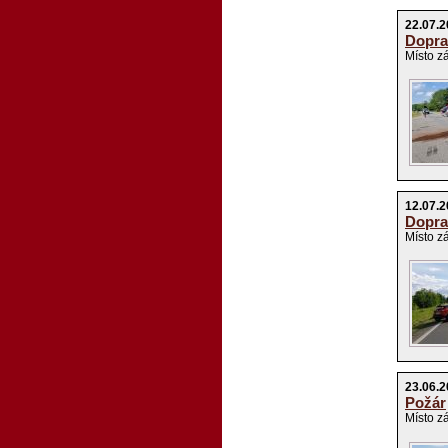
22.07.
Dopra
Místo z
12.07.
Dopra
Místo z
23.06.
Požár
Místo z