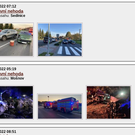
022 07:12
vní nehoda
ásahu:
Sedlnice
022 05:19
vní nehoda
ásahu:
Mošnov
022 08:51