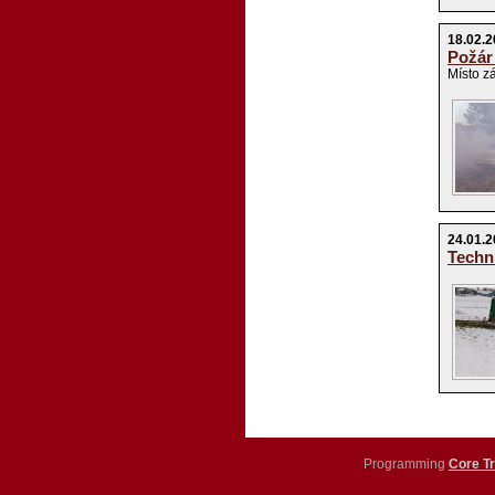
18.02.
Požár
Místo z
24.01.
Techn
Programming
Core Tr