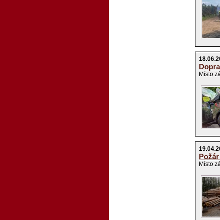
18.06.2
Dopra
Místo z
19.04.
Požár
Místo z