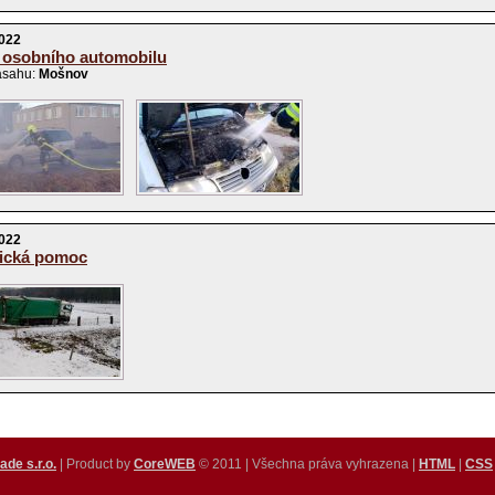
2022
 osobního automobilu
ásahu:
Mošnov
2022
ická pomoc
ade s.r.o.
| Product by
CoreWEB
© 2011 | Všechna práva vyhrazena |
HTML
|
CSS