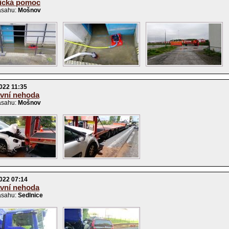
ická pomoc
ásahu:
Mošnov
022 11:35
vní nehoda
ásahu:
Mošnov
022 07:14
vní nehoda
ásahu:
Sedlnice