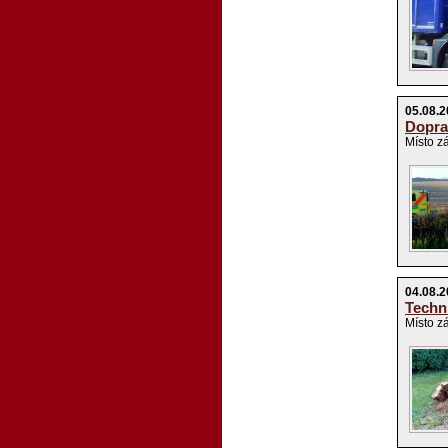
05.08.
Dopra
Místo z
04.08.
Techn
Místo z