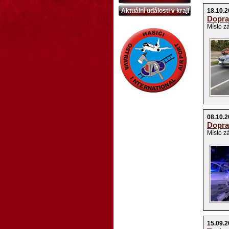
Aktuální události v kraji
18.10.2
Dopra
Místo z
08.10.2
Dopra
Místo z
15.09.2