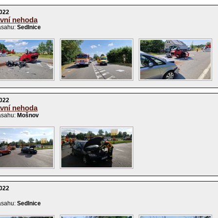
2022
vní nehoda
ásahu:
Sedlnice
2022
vní nehoda
ásahu:
Mošnov
2022
ásahu:
Sedlnice