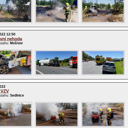
022 12:50
vní nehoda
ásahu:
Mošnov
2022
 VZV
ásahu:
Sedlnice