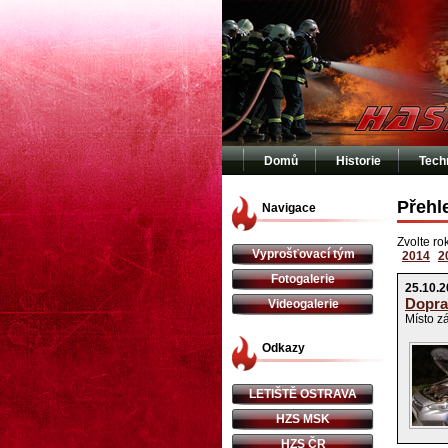
Domů
Historie
Tech
Přehl
Navigace
Zvolte ro
Vyprošťovací tým
2014
2
Fotogalerie
25.10.2
Dopra
Videogalerie
Místo z
Odkazy
LETIŠTĚ OSTRAVA
HZS MSK
HZS ČR