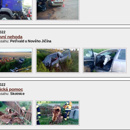
2022
vní nehoda
ásahu:
Petřvald u Nového Jičína
2022
ická pomoc
ásahu:
Skotnice