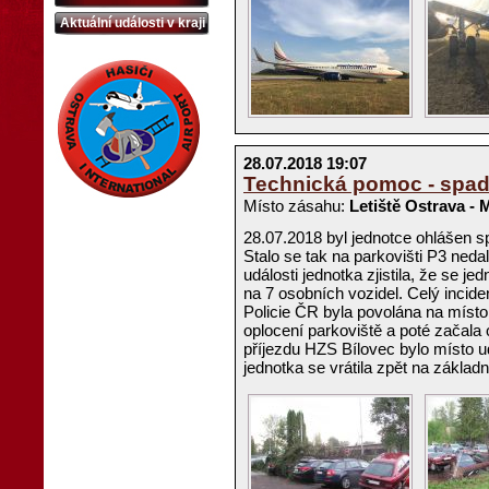
Aktuální události v kraji
28.07.2018 19:07
Technická pomoc - spadl
Místo zásahu:
Letiště Ostrava -
28.07.2018 byl jednotce ohlášen s
Stalo se tak na parkovišti P3 nedal
události jednotka zjistila, že se j
na 7 osobních vozidel. Celý incid
Policie ČR byla povolána na místo 
oplocení parkoviště a poté začala
příjezdu HZS Bílovec bylo místo ud
jednotka se vrátila zpět na základn