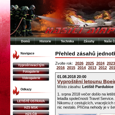
Domů
Historie
Technika
Zásahy
Naše č
Přehled zásahů jednot
Navigace
Zvolte rok:
2026
2025
2024
2023
Vyprošťovací tým
2016
2015
2014
2013
2012
20
Fotogalerie
01.08.2018 20:00
Videogalerie
Vyproštění letounu Boei
Místo zásahu:
Letiště Pardubice
Odkazy
1. srpna 2018 večer došlo na letiš
letadla společnosti Travel Service
LETIŠTĚ OSTRAVA
Nikomu z cestujících, vracejících 
nic nestalo. Příčina nehody je v šet
HZS MSK
HZS ČR