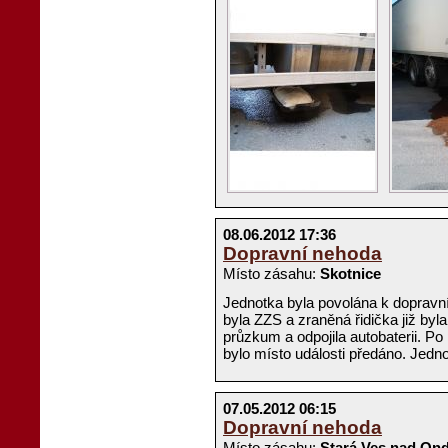
08.06.2012 17:36
Dopravní nehoda
Místo zásahu:
Skotnice
Jednotka byla povolána k dopravní
byla ZZS a zraněná řidička již byl
průzkum a odpojila autobaterii. P
bylo místo události předáno. Jedno
07.05.2012 06:15
Dopravní nehoda
Místo zásahu:
Stará Ves nad Ond