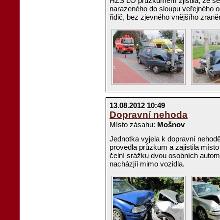
HZS LO průzkumem zjistila, že se j
narazeného do sloupu veřejného o
řidič, bez zjevného vnějšího zraněn
13.08.2012 10:49
Dopravní nehoda
Místo zásahu:
Mošnov
Jednotka vyjela k dopravní nehodě
provedla průzkum a zajistila místo
čelní srážku dvou osobních automob
nacházjíi mimo vozidla.