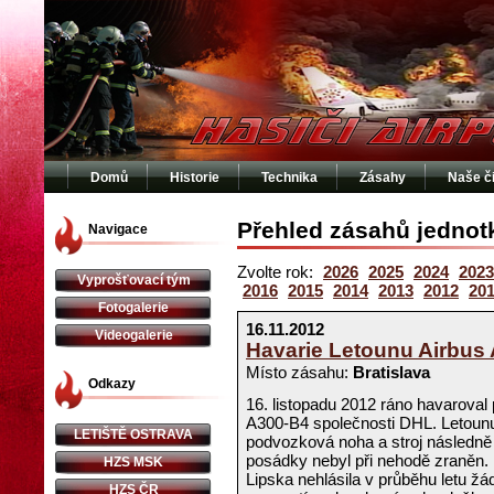
Domů
Historie
Technika
Zásahy
Naše č
Přehled zásahů jednot
Navigace
Zvolte rok:
2026
2025
2024
2023
Vyprošťovací tým
2016
2015
2014
2013
2012
20
Fotogalerie
16.11.2012
Videogalerie
Havarie Letounu Airbus 
Místo zásahu:
Bratislava
Odkazy
16. listopadu 2012 ráno havaroval p
A300-B4 společnosti DHL. Letounu
LETIŠTĚ OSTRAVA
podvozková noha a stroj následně v
posádky nebyl při nehodě zraněn.
HZS MSK
Lipska nehlásila v průběhu letu ž
HZS ČR