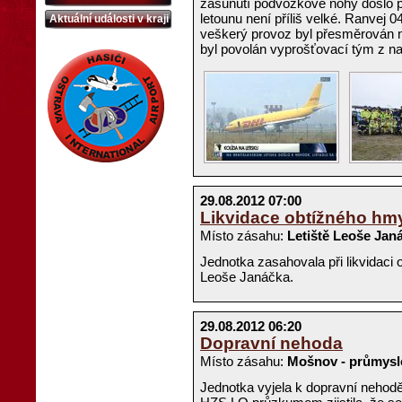
zasunutí podvozkové nohy došlo př
letounu není příliš velké. Ranvej 
Aktuální události v kraji
veškerý provoz byl přesměrován n
byl povolán vyprošťovací tým z n
29.08.2012 07:00
Likvidace obtížného hm
Místo zásahu:
Letiště Leoše Janá
Jednotka zasahovala při likvidaci
Leoše Janáčka.
29.08.2012 06:20
Dopravní nehoda
Místo zásahu:
Mošnov - průmysl
Jednotka vyjela k dopravní nehodě